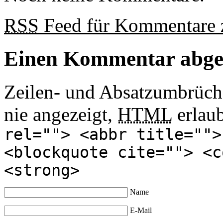
RSS
Feed für Kommentare z
Einen Kommentar abg
Zeilen- und Absatzumbrüch
nie angezeigt,
HTML
erlau
rel=""> <abbr title="">
<blockquote cite=""> <c
<strong>
Name
E-Mail