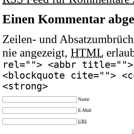
Einen Kommentar abg
Zeilen- und Absatzumbrüch
nie angezeigt,
HTML
erlau
rel=""> <abbr title="">
<blockquote cite=""> <c
<strong>
Name
E-Mail
URI