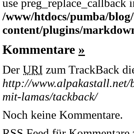
use preg_replace_callback i
/www/htdocs/pumba/blog
content/plugins/markdow
Kommentare
»
Der
URI
zum TrackBack dies
http://www.alpakastall.net/
mit-lamas/tackback/
Noch keine Kommentare.
RSS
Feed für Kommentare z