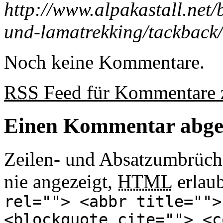
http://www.alpakastall.net
und-lamatrekking/tackback/
Noch keine Kommentare.
RSS
Feed für Kommentare z
Einen Kommentar abg
Zeilen- und Absatzumbrüch
nie angezeigt,
HTML
erlau
rel=""> <abbr title="">
<blockquote cite=""> <c